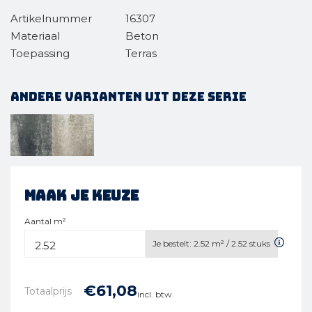
Artikelnummer
16307
Materiaal
Beton
Toepassing
Terras
Andere varianten uit deze serie
Maak je keuze
Aantal m²
Je bestelt:
2.52
m² /
2.52
stuks
€
61,
08
Totaalprijs
incl. btw.