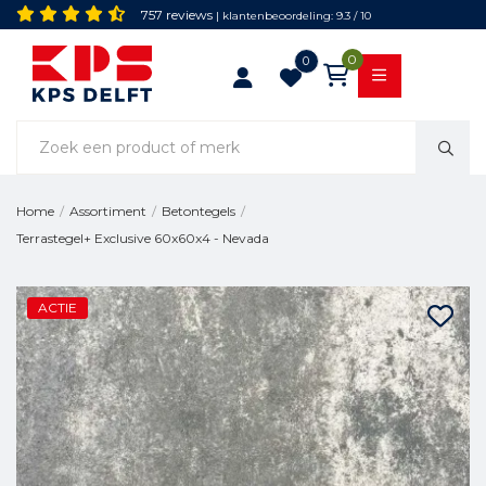
757 reviews
| klantenbeoordeling: 9.3 / 10
0
0
Home
/
Assortiment
/
Betontegels
/
Terrastegel+ Exclusive 60x60x4 - Nevada
ACTIE