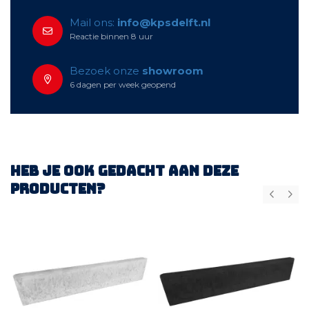
Mail ons:
info@kpsdelft.nl
Reactie binnen 8 uur
Bezoek onze
showroom
6 dagen per week geopend
Heb je ook gedacht aan deze
producten?