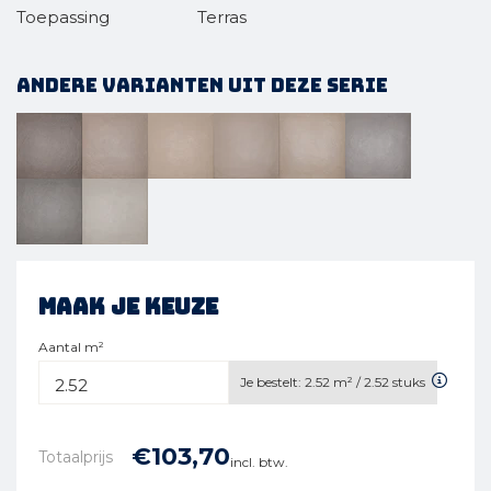
Toepassing
Terras
Andere varianten uit deze serie
Maak je keuze
Aantal m²
Je bestelt:
2.52
m² /
2.52
stuks
€
103,
70
Totaalprijs
incl. btw.