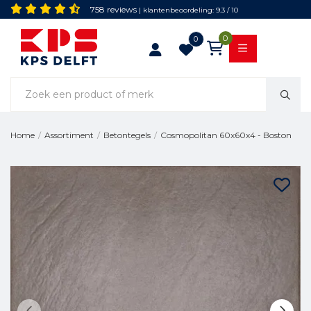
758 reviews
| klantenbeoordeling: 9.3 / 10
0
0
Cosmopolitan 60x60x4 - Boston
Home
/
Assortiment
/
Betontegels
/