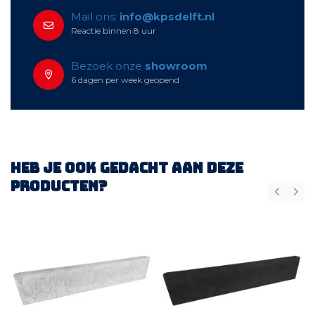
Mail ons:
info@kpsdelft.nl
Reactie binnen 8 uur
Bezoek onze
showroom
6 dagen per week geopend
Heb je ook gedacht aan deze
producten?