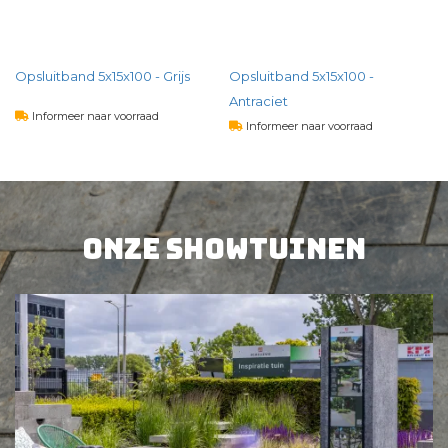
)
Opsluitband 5x15x100 - Grijs
Opsluitband 5x15x100 -
Antraciet
Informeer naar voorraad
Informeer naar voorraad
4,
07
per st
4,
64
per st
BEKIJK PRODUCT
Onze showtuinen
BEKIJK PRODUCT