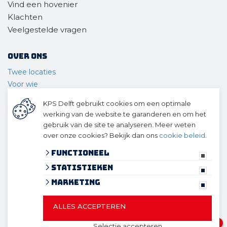
Vind een hovenier
Klachten
Veelgestelde vragen
Over ons
Twee locaties
Voor wie
Ons materieel
KPS Delft gebruikt cookies om een optimale
Ons team
werking van de website te garanderen en om het
Geschiedenis
gebruik van de site te analyseren. Meer weten
over onze cookies? Bekijk dan ons
cookie beleid
.
© 2026 KPS Delft
algemene voorwaarden
Functioneel
privacy verklaring
Statistieken
cookies
Marketing
ALLES ACCEPTEREN
© 2026 KPS Delft
Website ontwikkeld door Lined
en
1
Selectie accepteren