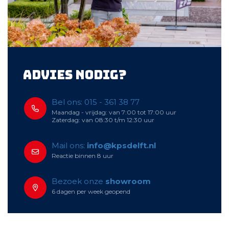
Advies nodig?
Bel ons: 015 - 361 38 77
Maandag - vrijdag: van 7:00 tot 17:00 uur
Zaterdag: van 08:30 t/m 12:30 uur
Mail ons:
info@kpsdelft.nl
Reactie binnen 8 uur
Bezoek onze
showroom
6 dagen per week geopend