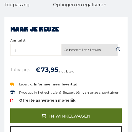
Toepassing
Ophogen en egaliseren
Maak je keuze
Aantal st
Je bestelt:
1
st /
1
stuks
€
73,
95
Totaalprijs
incl. btw.
Levertijd:
Informeer naar levertijd
Product in het echt zien? Bezoek één van onze showtuinen
Offerte aanvragen mogelijk
IN WINKELWAGEN