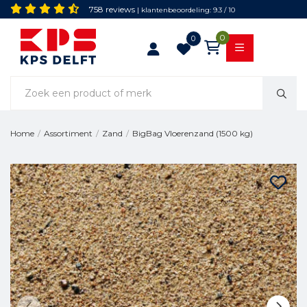
758 reviews
| klantenbeoordeling: 9.3 / 10
0
0
BigBag Vloerenzand (1500 kg)
Home
/
Assortiment
/
Zand
/