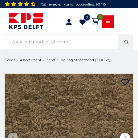
758 reviews
| klantenbeoordeling: 9.3 / 10
0
0
BigBag Straatzand (1500 kg)
Home
/
Assortiment
/
Zand
/