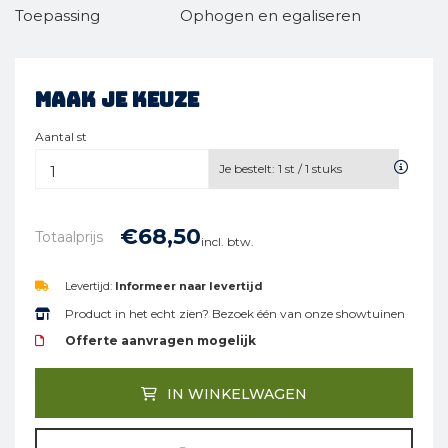
Toepassing
Ophogen en egaliseren
Maak je keuze
Aantal st
Je bestelt:
1
st /
1
stuks
€
68,
50
Totaalprijs
incl. btw.
Levertijd:
Informeer naar levertijd
Product in het echt zien? Bezoek één van onze showtuinen
Offerte aanvragen mogelijk
IN WINKELWAGEN