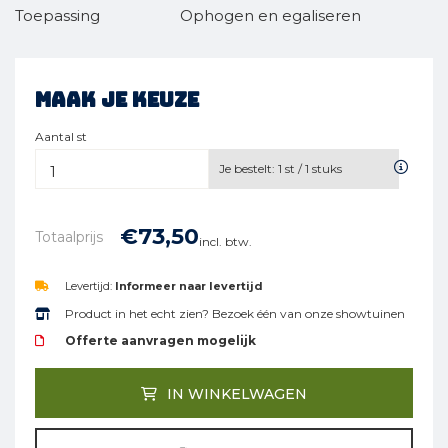
Toepassing
Ophogen en egaliseren
Maak je keuze
Aantal st
Je bestelt:
1
st /
1
stuks
€
73,
50
Totaalprijs
incl. btw.
Levertijd:
Informeer naar levertijd
Product in het echt zien? Bezoek één van onze showtuinen
Offerte aanvragen mogelijk
IN WINKELWAGEN