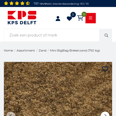
757 reviews
| klantenbeoordeling: 9.3 / 10
0
0
Mini BigBag Brekerzand (750 kg)
Home
/
Assortiment
/
Zand
/