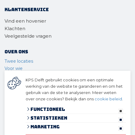
Klantenservice
Vind een hovenier
Klachten
Veelgestelde vragen
Over ons
Twee locaties
Voor wie
Ons materieel
KPS Delft gebruikt cookies om een optimale
Ons team
werking van de website te garanderen en om het
Geschiedenis
gebruik van de site te analyseren. Meer weten
over onze cookies? Bekijk dan ons
cookie beleid
.
© 2026 KPS Delft
algemene voorwaarden
Functioneel
privacy verklaring
Statistieken
cookies
Marketing