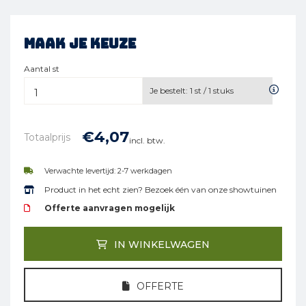
Maak je keuze
Aantal st
Je bestelt:
1
st /
1
stuks
€
4,
07
Totaalprijs
incl. btw.
Verwachte levertijd: 2-7 werkdagen
Product in het echt zien? Bezoek één van onze showtuinen
Offerte aanvragen mogelijk
IN WINKELWAGEN
OFFERTE