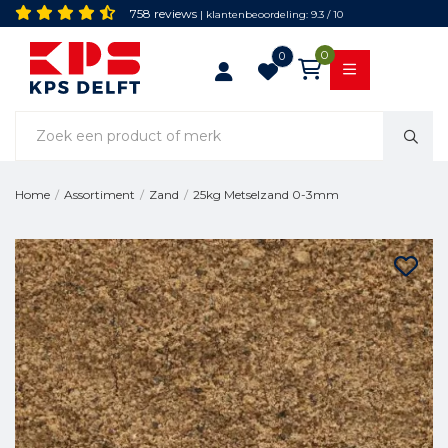
758 reviews
| klantenbeoordeling: 9.3 / 10
0
0
25kg Metselzand 0-3mm
Home
/
Assortiment
/
Zand
/