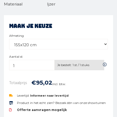
Materiaal
Ijzer
Maak je keuze
Afmeting
Aantal st
Je bestelt:
1
st /
1
stuks
€
95,
02
Totaalprijs
incl. btw.
Levertijd:
Informeer naar levertijd
Product in het echt zien? Bezoek één van onze showtuinen
Offerte aanvragen mogelijk