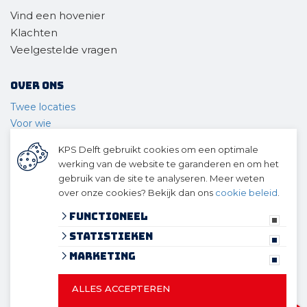
Vind een hovenier
Klachten
Veelgestelde vragen
Over ons
Twee locaties
Voor wie
Ons materieel
KPS Delft gebruikt cookies om een optimale
Ons team
werking van de website te garanderen en om het
Geschiedenis
gebruik van de site te analyseren. Meer weten
over onze cookies? Bekijk dan ons
cookie beleid
.
© 2026 KPS Delft
algemene voorwaarden
Functioneel
privacy verklaring
Statistieken
cookies
Marketing
ALLES ACCEPTEREN
© 2026 KPS Delft
Website ontwikkeld door Lined
en