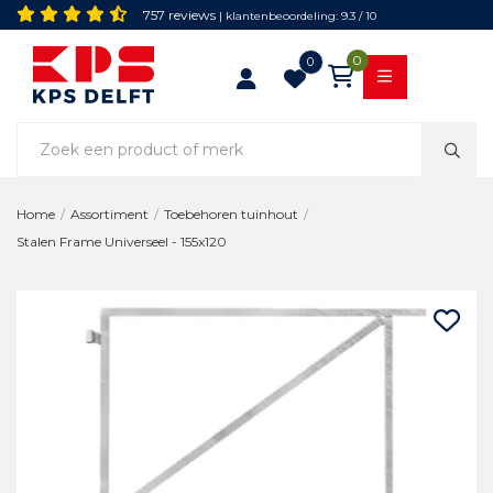
757 reviews
| klantenbeoordeling: 9.3 / 10
0
0
Home
/
Assortiment
/
Toebehoren tuinhout
/
Stalen Frame Universeel - 155x120