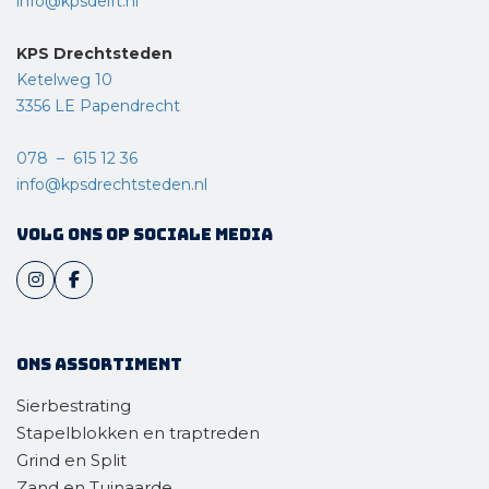
info@kpsdelft.nl
KPS Drechtsteden
Ketelweg 10
3356 LE Papendrecht
078 – 615 12 36
info@kpsdrechtsteden.nl
Volg ons op sociale media
Ons assortiment
Sierbestrating
Stapelblokken en traptreden
Grind en Split
Zand en Tuinaarde