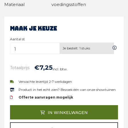
Materiaal
voedingsstoffen
Maak je keuze
Aantal st
Je bestelt:
1
stuks
€
7,
25
Totaalprijs
incl. btw.
Verwachte levertijd: 2-7 werkdagen
Product in het echt zien? Bezoek één van onze showtuinen
Offerte aanvragen mogelijk
IN WINKELWAGEN