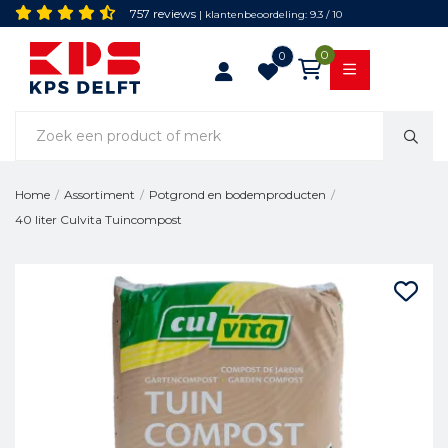
757 reviews
| klantenbeoordeling: 9.3 / 10
0
0
Home
/
Assortiment
/
Potgrond en bodemproducten
/
40 liter Culvita Tuincompost