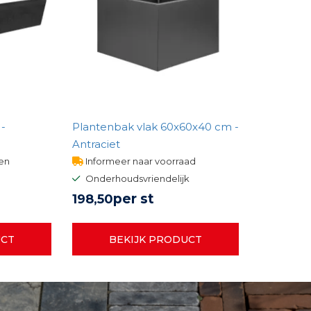
 -
Plantenbak vlak 60x60x40 cm -
Antraciet
gen
Informeer naar voorraad
Onderhoudsvriendelijk
per st
198,
50
UCT
BEKIJK PRODUCT