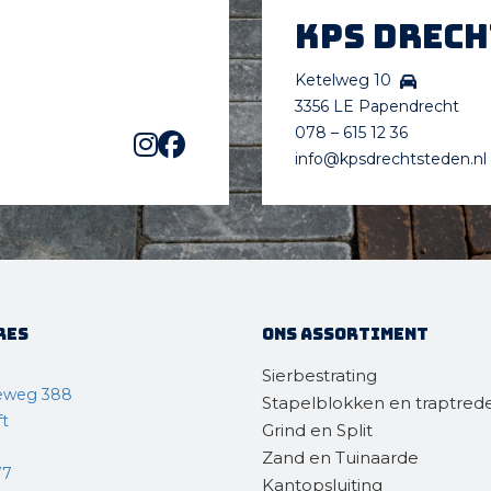
KPS Drec
Ketelweg 10
3356 LE Papendrecht
078 – 615 12 36
info@kpsdrechtsteden.nl
res
Ons assortiment
Sierbestrating
eweg 388
Stapelblokken en traptred
ft
Grind en Split
Zand en Tuinaarde
77
Kantopsluiting