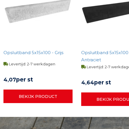
Opsluitband 5x15x100 - Grijs
Opsluitband 5x15x100
Antraciet
Levertijd: 2-7 werkdagen
Levertijd: 2-7 werkda
per st
4,
07
per st
4,
64
BEKIJK PRODUCT
BEKIJK PROD