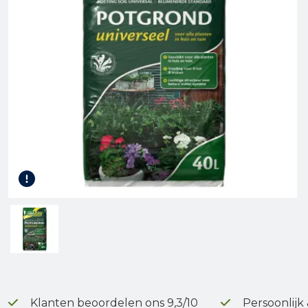
Gereedschap
Terrasplanken
Tuinhout
Infra
Klanten beoordelen ons 9,3/10
Persoonlijk