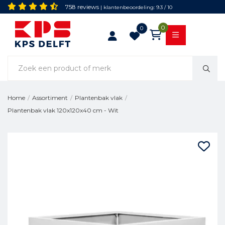
758 reviews
| klantenbeoordeling: 9.3 / 10
0
0
Home
/
Assortiment
/
Plantenbak vlak
/
Plantenbak vlak 120x120x40 cm - Wit