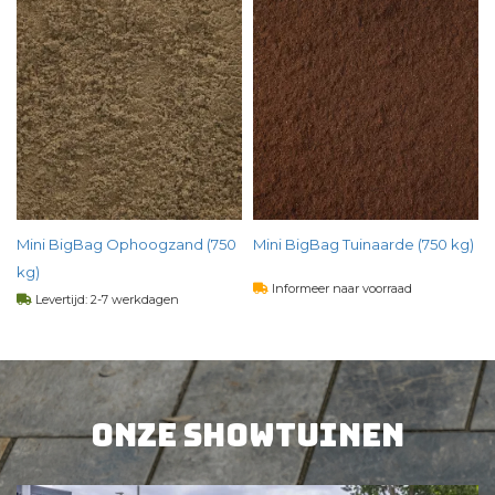
Mini BigBag Ophoogzand (750
Mini BigBag Tuinaarde (750 kg)
kg)
Informeer naar voorraad
Levertijd: 2-7 werkdagen
48,
00
per st
46,
00
per st
BEKIJK PRODUCT
Onze showtuinen
BEKIJK PRODUCT