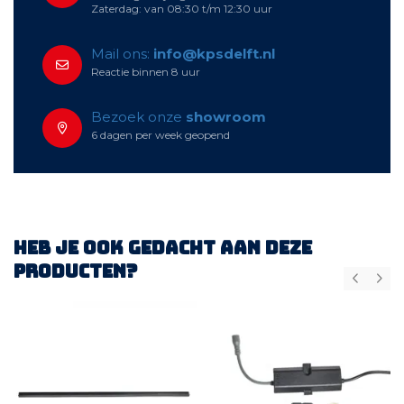
Zaterdag: van 08:30 t/m 12:30 uur
Mail ons:
info@kpsdelft.nl
Reactie binnen 8 uur
Bezoek onze
showroom
6 dagen per week geopend
Heb je ook gedacht aan deze
producten?