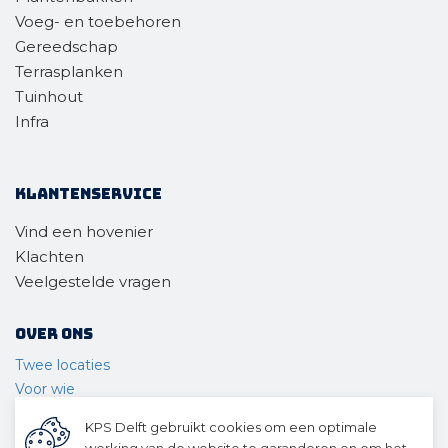
Voeg- en toebehoren
Gereedschap
Terrasplanken
Tuinhout
Infra
Klantenservice
Vind een hovenier
Klachten
Veelgestelde vragen
Over ons
Twee locaties
Voor wie
Ons materieel
KPS Delft gebruikt cookies om een optimale
Ons team