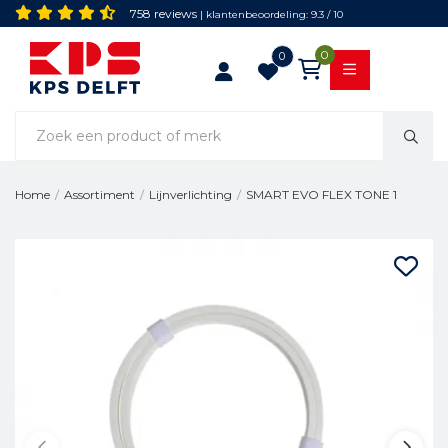
758 reviews
| klantenbeoordeling: 9.3 / 10
0
0
SMART EVO FLEX TONE 1
Home
/
Assortiment
/
Lijnverlichting
/