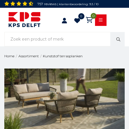
757 reviews
| klantenbeoordeling: 9.3 / 10
0
0
Kunststof terrasplanken
Home
/
Assortiment
/