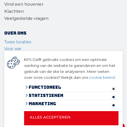
Vind een hovenier
Klachten
Veelgestelde vragen
Over ons
Twee locaties
Voor wie
Ons materieel
KPS Delft gebruikt cookies om een optimale
Ons team
werking van de website te garanderen en om het
Geschiedenis
gebruik van de site te analyseren. Meer weten
over onze cookies? Bekijk dan ons
cookie beleid
.
© 2026 KPS Delft
algemene voorwaarden
Functioneel
privacy verklaring
Statistieken
cookies
Marketing
ALLES ACCEPTEREN
© 2026 KPS Delft
Website ontwikkeld door Lined
en
1