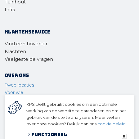
Tuinhout
Infra
Klantenservice
Vind een hovenier
Klachten
Veelgestelde vragen
Over ons
Twee locaties
Voor wie
Ons materieel
KPS Delft gebruikt cookies om een optimale
Ons team
werking van de website te garanderen en om het
Geschiedenis
gebruik van de site te analyseren. Meer weten
over onze cookies? Bekijk dan ons
cookie beleid
.
© 2026 KPS Delft
algemene voorwaarden
Functioneel