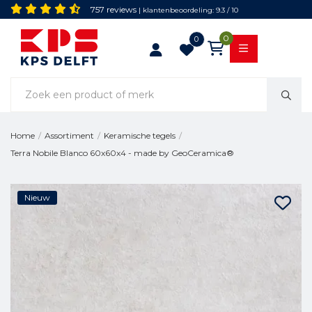
757 reviews
| klantenbeoordeling: 9.3 / 10
0
0
Home
/
Assortiment
/
Keramische tegels
/
Terra Nobile Blanco 60x60x4 - made by GeoCeramica®
Nieuw