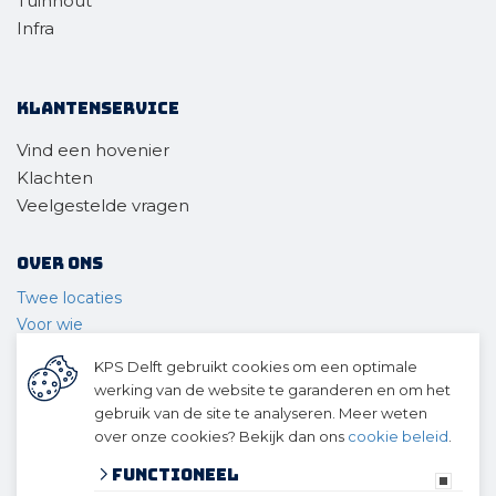
Tuinhout
Infra
Klantenservice
Vind een hovenier
Klachten
Veelgestelde vragen
Over ons
Twee locaties
Voor wie
Ons materieel
KPS Delft gebruikt cookies om een optimale
Ons team
werking van de website te garanderen en om het
Geschiedenis
gebruik van de site te analyseren. Meer weten
over onze cookies? Bekijk dan ons
cookie beleid
.
© 2026 KPS Delft
algemene voorwaarden
Functioneel