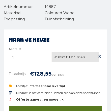
Artikelnummer
14887
Materiaal
Coloured Wood
Toepassing
Tuinafscheiding
Maak je keuze
Aantal st
Je bestelt:
1
st /
1
stuks
€
128,
55
Totaalprijs
incl. btw.
Levertijd:
Informeer naar levertijd
Product in het echt zien? Bezoek één van onze showtuinen
Offerte aanvragen mogelijk