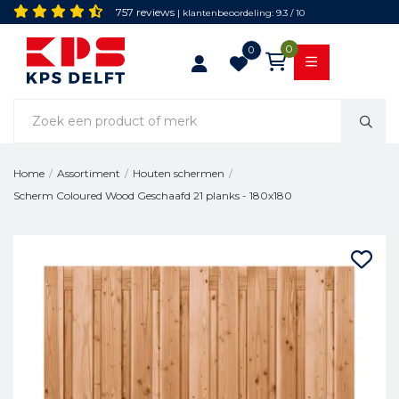
757 reviews
| klantenbeoordeling: 9.3 / 10
0
0
Home
/
Assortiment
/
Houten schermen
/
Scherm Coloured Wood Geschaafd 21 planks - 180x180