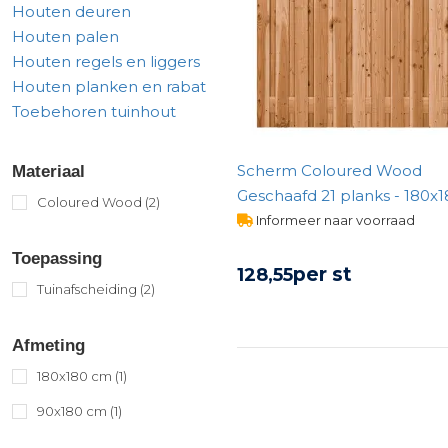
Houten deuren
Gereedschap
Houten palen
Terrasplanken
Houten regels en liggers
Tuinhout
Houten planken en rabat
Infra
Toebehoren tuinhout
Scherm Coloured Wood
Materiaal
Geschaafd 21 planks - 180x
Coloured Wood
(2)
Informeer naar voorraad
Toepassing
per st
128,
55
Tuinafscheiding
(2)
BEKIJK PRODUCT
Afmeting
180x180 cm
(1)
90x180 cm
(1)