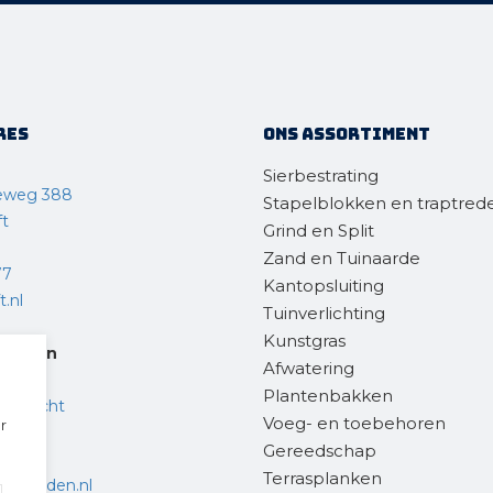
res
Ons assortiment
Sierbestrating
eweg 388
Stapelblokken en traptred
ft
Grind en Split
Zand en Tuinaarde
77
Kantopsluiting
.nl
Tuinverlichting
Kunstgras
steden
Afwatering
Plantenbakken
endrecht
Voeg- en toebehoren
r
Gereedschap
 36
Terrasplanken
chtsteden.nl