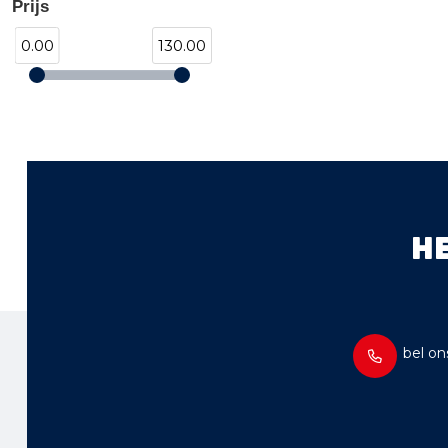
Prijs
0.00
130.00
H
bel on