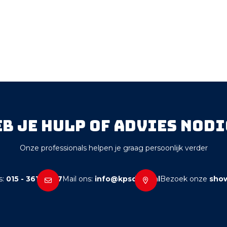
eb je hulp of advies nodi
Onze professionals helpen je graag persoonlijk verder
s:
015 - 361 38 77
Mail ons:
info@kpsdelft.nl
Bezoek onze
sho