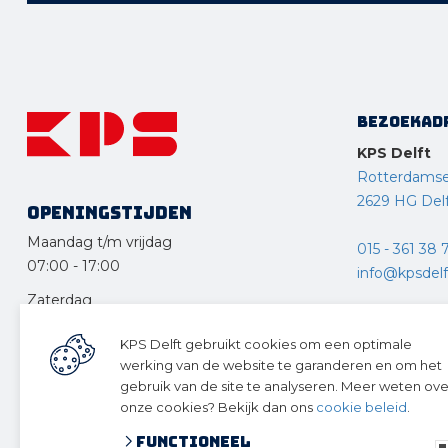
Bezoekad
KPS Delft
Rotterdams
2629 HG Del
Openingstijden
Maandag t/m vrijdag
015 - 361 38 
07:00
-
17:00
info@kpsdelft
Zaterdag
KPS Drecht
08:30
-
12:30
KPS Delft gebruikt cookies om een optimale
Ketelweg 10
Zondag en feestdagen
werking van de website te garanderen en om het
3356 LE Pap
gesloten
gebruik van de site te analyseren. Meer weten ove
onze cookies? Bekijk dan ons
cookie beleid
.
078 – 615 12
Functioneel
info@kpsdre