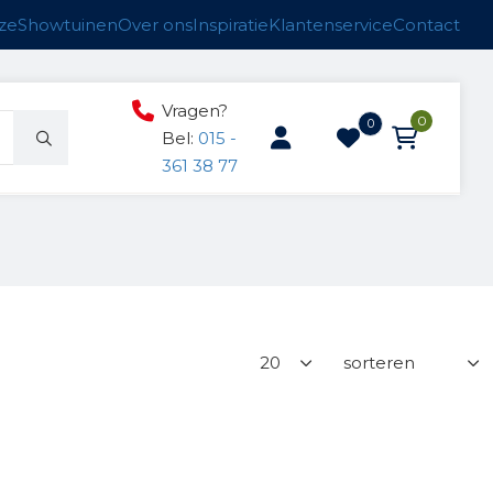
ze
Showtuinen
Over ons
Inspiratie
Klantenservice
Contact
Vragen?
0
0
Bel:
015 -
361 38 77
ucten
n
anken