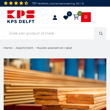
757 reviews
| klantenbeoordeling: 9.3 / 10
0
0
Houten planken en rabat
Home
/
Assortiment
/