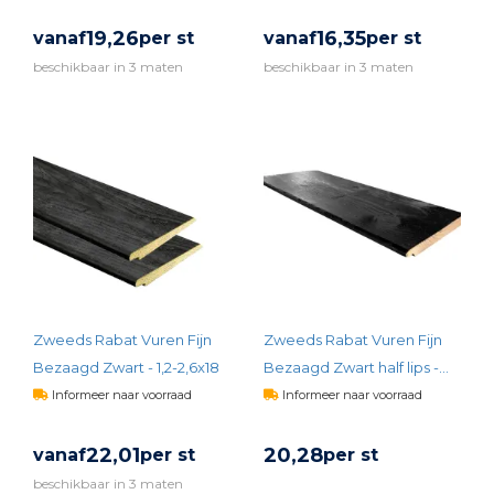
19,
26
16,
35
vanaf
per st
vanaf
per st
beschikbaar in 3 maten
beschikbaar in 3 maten
BEKIJK PRODUCT
BEKIJK PRODUCT
Zweeds Rabat Vuren Fijn
Zweeds Rabat Vuren Fijn
Bezaagd Zwart - 1,2-2,6x18
Bezaagd Zwart half lips -
1,8x17,5x250
Informeer naar voorraad
Informeer naar voorraad
22,
01
20,
28
vanaf
per st
per st
beschikbaar in 3 maten