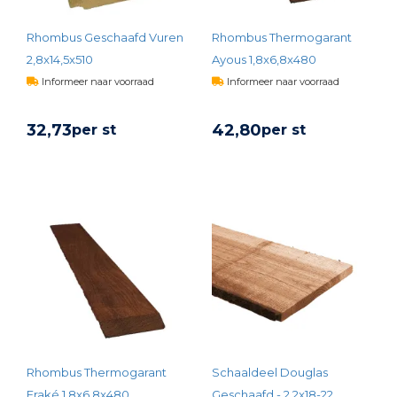
Rhombus Geschaafd Vuren
Rhombus Thermogarant
2,8x14,5x510
Ayous 1,8x6,8x480
Informeer naar voorraad
Informeer naar voorraad
32,
73
42,
80
per st
per st
BEKIJK PRODUCT
BEKIJK PRODUCT
Rhombus Thermogarant
Schaaldeel Douglas
Fraké 1,8x6,8x480
Geschaafd - 2,2x18-22