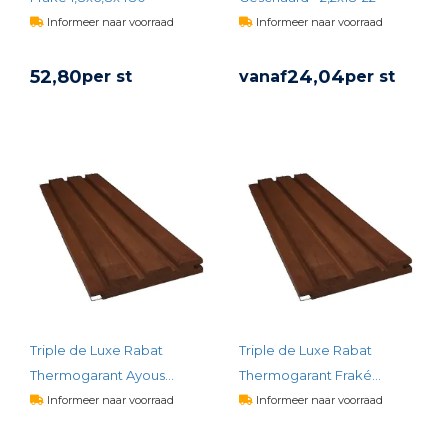
Informeer naar voorraad
Informeer naar voorraad
52,
80
24,
04
per st
vanaf
per st
BEKIJK PRODUCT
BEKIJK PRODUCT
Triple de Luxe Rabat
Triple de Luxe Rabat
Thermogarant Ayous
Thermogarant Fraké
2,6x12,8x480
2,6x12,8x480
Informeer naar voorraad
Informeer naar voorraad