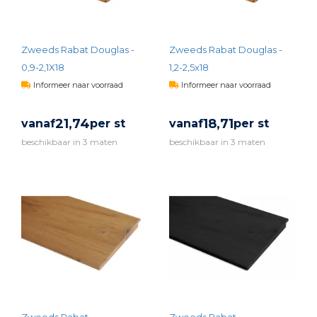
Zweeds Rabat Douglas -
Zweeds Rabat Douglas -
0,9-2,1X18
1,2-2,5x18
Informeer naar voorraad
Informeer naar voorraad
21,
74
18,
71
vanaf
per st
vanaf
per st
beschikbaar in 3 maten
beschikbaar in 3 maten
BEKIJK PRODUCT
BEKIJK PRODUCT
Zweeds Rabat
Zweeds Rabat