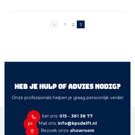
BEKIJK PRODUCT
BEKIJK PRODUCT
‹
1
2
3
Heb je hulp of advies nodig?
Onze professionals helpen je graag persoonlijk verder
bel ons:
015 - 361 38 77
Mail ons:
info@kpsdelft.nl
Bezoek onze
showroom