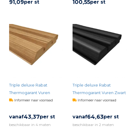
91,
09
100,
55
per st
per st
BEKIJK PRODUCT
BEKIJK PRODUCT
Triple deluxe Rabat
Triple deluxe Rabat
Thermogarant Vuren
Thermogarant Vuren Zwart
Informeer naar voorraad
Informeer naar voorraad
43,
37
64,
63
vanaf
per st
vanaf
per st
beschikbaar in 4 maten
beschikbaar in 2 maten
BEKIJK PRODUCT
BEKIJK PRODUCT