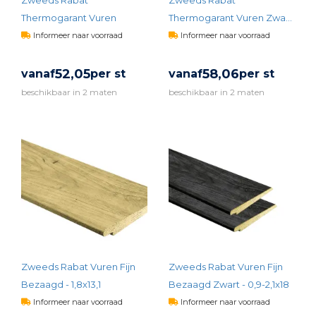
Thermogarant Vuren
Thermogarant Vuren Zwart
- 0,9-2x17,4
Informeer naar voorraad
Informeer naar voorraad
52,
05
58,
06
vanaf
per st
vanaf
per st
beschikbaar in 2 maten
beschikbaar in 2 maten
BEKIJK PRODUCT
BEKIJK PRODUCT
Zweeds Rabat Vuren Fijn
Zweeds Rabat Vuren Fijn
Bezaagd - 1,8x13,1
Bezaagd Zwart - 0,9-2,1x18
Informeer naar voorraad
Informeer naar voorraad