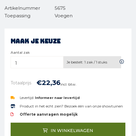
Artikelnummer
5675
Toepassing
Voegen
Maak je keuze
Aantal zak
Je bestelt:
1
zak /
1
stuks
€
22,
36
Totaalprijs
incl. btw.
Levertijd:
Informeer naar levertijd
Product in het echt zien? Bezoek één van onze showtuinen
Offerte aanvragen mogelijk
IN WINKELWAGEN