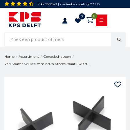
758 reviews
| klantenbeoordeling: 9.3 / 10
0
0
Home
/
Assortiment
/
Gereedschappen
/
Vari Spacer 3x19x55 mm Kruis Afbreekbaar (100 st.)