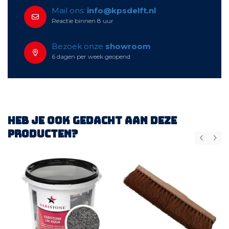
Mail ons:
info@kpsdelft.nl
Reactie binnen 8 uur
Bezoek onze
showroom
6 dagen per week geopend
Heb je ook gedacht aan deze
producten?