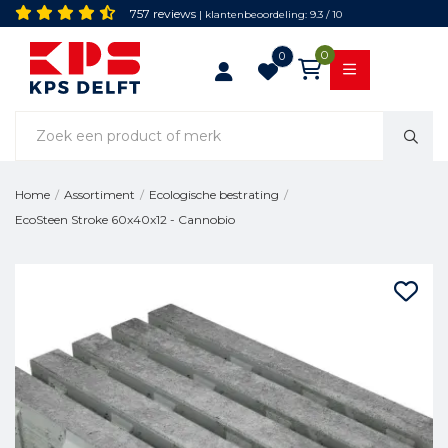
757 reviews
| klantenbeoordeling: 9.3 / 10
0
0
Home
/
Assortiment
/
Ecologische bestrating
/
EcoSteen Stroke 60x40x12 - Cannobio