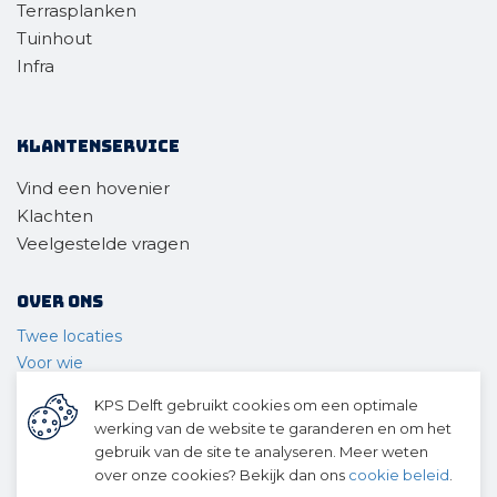
Terrasplanken
Tuinhout
Infra
Klantenservice
Vind een hovenier
Klachten
Veelgestelde vragen
Over ons
Twee locaties
Voor wie
Ons materieel
KPS Delft gebruikt cookies om een optimale
Ons team
werking van de website te garanderen en om het
Geschiedenis
gebruik van de site te analyseren. Meer weten
over onze cookies? Bekijk dan ons
cookie beleid
.
© 2026 KPS Delft