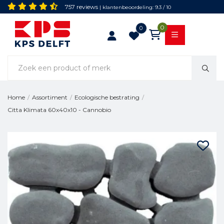
757 reviews
| klantenbeoordeling: 9.3 / 10
0
0
Home
/
Assortiment
/
Ecologische bestrating
/
Citta Klimata 60x40x10 - Cannobio