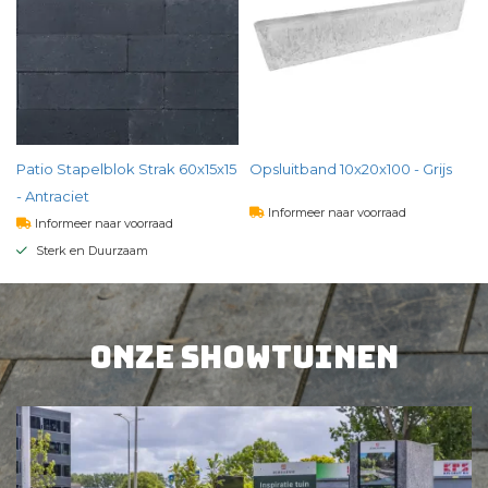
)
Patio Stapelblok Strak 60x15x15
Opsluitband 10x20x100 - Grijs
25kg
- Antraciet
Informeer naar voorraad
Informeer naar voorraad
Sterk en Duurzaam
8,
71
per st
5,
87
per st
BEKIJK PRODUCT
Onze showtuinen
BEKIJK PRODUCT