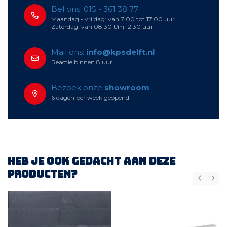
Bel ons: 015 - 361 38 77
Maandag - vrijdag: van 7:00 tot 17:00 uur
Zaterdag: van 08:30 t/m 12:30 uur
Mail ons:
info@kpsdelft.nl
Reactie binnen 8 uur
Bezoek onze
showroom
6 dagen per week geopend
Heb je ook gedacht aan deze
producten?