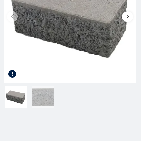
Gereedschap
Terrasplanken
Tuinhout
Infra