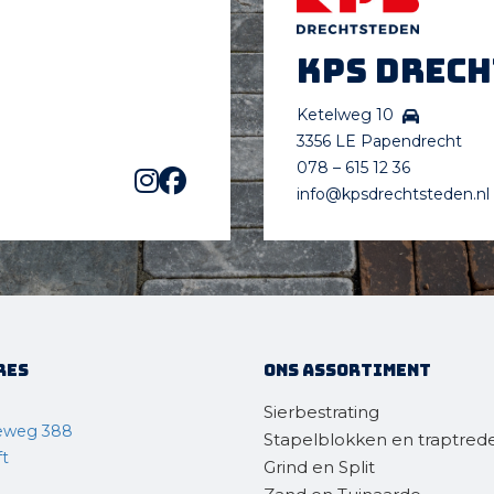
KPS Drec
Ketelweg 10
3356 LE Papendrecht
078 – 615 12 36
info@kpsdrechtsteden.nl
res
Ons assortiment
Sierbestrating
eweg 388
Stapelblokken en traptred
ft
Grind en Split