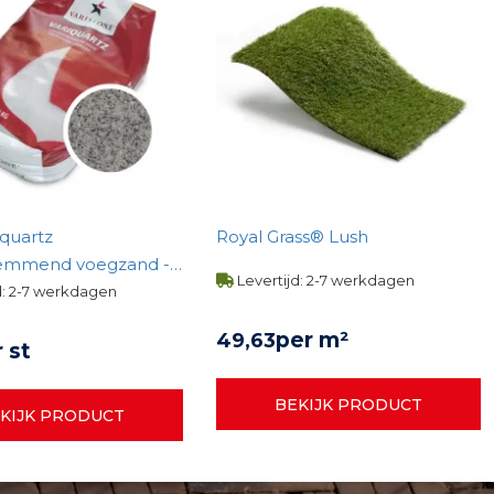
iquartz
Royal Grass® Lush
emmend voegzand -
Levertijd: 2-7 werkdagen
d: 2-7 werkdagen
per m²
49,
63
 st
BEKIJK PRODUCT
KIJK PRODUCT