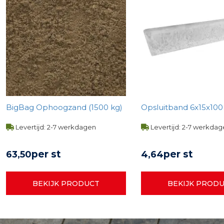
BigBag Ophoogzand (1500 kg)
Opsluitband 6x15x100 -
Levertijd: 2-7 werkdagen
Levertijd: 2-7 werkda
per st
per st
63,
50
4,
64
BEKIJK PRODUCT
BEKIJK PROD