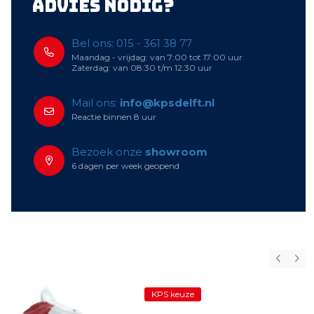
Advies nodig?
Bel ons: 015 - 361 38 77
Maandag - vrijdag: van 7:00 tot 17:00 uur
Zaterdag: van 08:30 t/m 12:30 uur
Mail ons:
info@kpsdelft.nl
Reactie binnen 8 uur
Bezoek onze
showroom
6 dagen per week geopend
KPS keuze