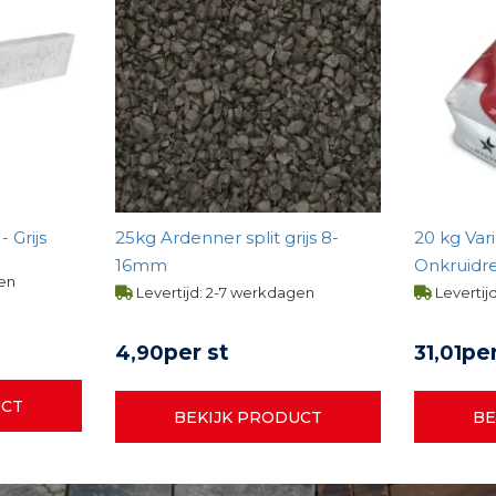
 Grijs
25kg Ardenner split grijs 8-
20 kg Var
16mm
Onkruidr
gen
Steengrijs
Levertijd: 2-7 werkdagen
Levertij
per st
per
4,
90
31,
01
UCT
BEKIJK PRODUCT
BE