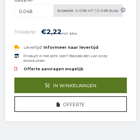
Aantal m²
Je bestelt:
0.048
m² /
0.048
stuks
€
2,
22
Totaalprijs
incl. btw.
Levertijd:
Informeer naar levertijd
Product in het echt zien? Bezoek één van onze
showtuinen
Offerte aanvragen mogelijk
IN WINKELWAGEN
OFFERTE