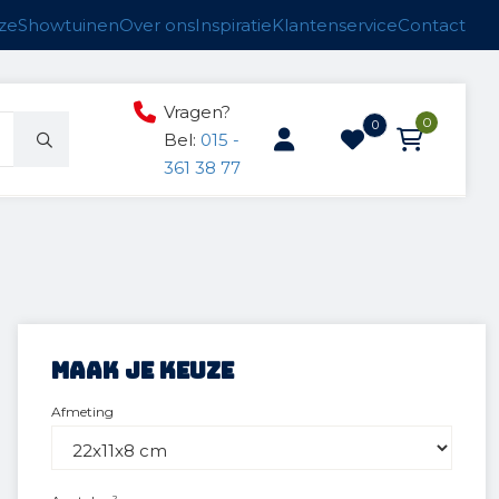
ze
Showtuinen
Over ons
Inspiratie
Klantenservice
Contact
Vragen?
0
0
Bel:
015 -
361 38 77
ucten
n
anken
Maak je keuze
Afmeting