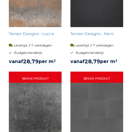
Terras+ Designo - Lucca
Terras+ Designo - Nero
Levertijd: 2-7 werkdagen
Levertijd: 2-7 werkdagen
Budgetvriendelijk
Budgetvriendelijk
28,
79
28,
79
vanaf
per m²
vanaf
per m²
BEKIJK PRODUCT
BEKIJK PRODUCT