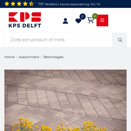
757 reviews
| klantenbeoordeling: 9.3 / 10
0
0
Betontegels
Home
/
Assortiment
/