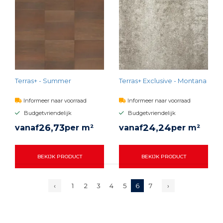
Terras+ - Summer
Terras+ Exclusive - Montana
Informeer naar voorraad
Informeer naar voorraad
Budgetvriendelijk
Budgetvriendelijk
26,
73
24,
24
vanaf
per m²
vanaf
per m²
BEKIJK PRODUCT
BEKIJK PRODUCT
‹
1
2
3
4
5
6
7
›