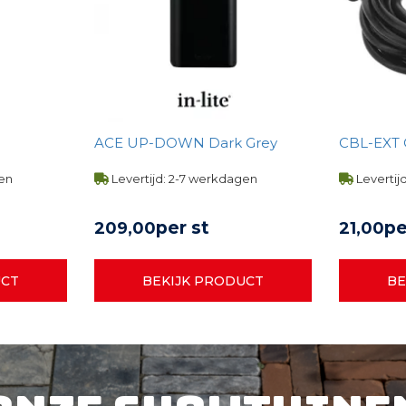
ACE UP-DOWN Dark Grey
CBL-EXT
gen
Levertijd: 2-7 werkdagen
Levertij
per st
pe
209,
00
21,
00
UCT
BEKIJK PRODUCT
BE