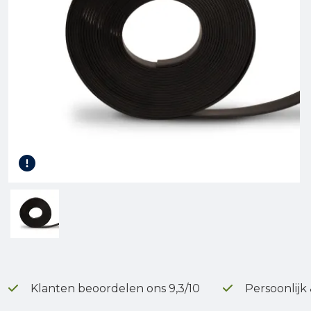
Gereedschap
Terrasplanken
Tuinhout
Infra
Klanten beoordelen ons 9,3/10
Persoonlijk