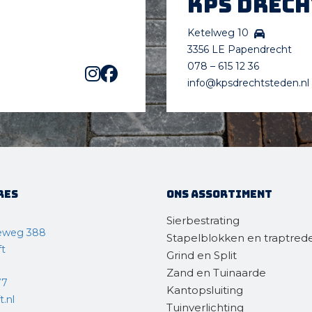
KPS Drec
Ketelweg 10
3356 LE Papendrecht
078 – 615 12 36
info@kpsdrechtsteden.nl
res
Ons assortiment
Sierbestrating
eweg 388
Stapelblokken en traptred
ft
Grind en Split
Zand en Tuinaarde
77
Kantopsluiting
.nl
Tuinverlichting