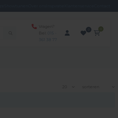
ze
Showtuinen
Over ons
Inspiratie
Klantenservice
Contact
Vragen?
0
0
Bel:
015 -
361 38 77
ucten
n
anken