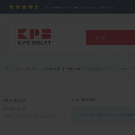
757 reviews
| klantenbeoordeling: 9.3 / 10
ONS
ASSORTIMENT
Sierbestrating
Terug naar
Assortiment
Home
/
Assortiment
/
Toebeh
Betonteg
Stapelbl
Grind en s
Zand
Opsluitb
Systeem
Kunstgra
Roosterg
Plantenb
Voegmort
Zaagbla
Kunststof
Betonpal
Infra ba
Stapelblokken en traptreden
Keramisc
Traptred
Grind- en
Tuinaard
Overzets
Spots
Schoonlo
Plantenb
Mortels
Afwerkin
Composie
Grind en Split
Klinkers 
Afdekel
Metalen k
Staande 
Module+ 
Lijmen en
Houten 
Zand en Tuinaarde
Wandla
Houten 
Kantopsluiting
0 artikelen
Kunstgras
Tuinverlichting
Kunstgras
Kunstgras
Geen resultaten gevond
Toebehoren kunstgras
Afwatering
Plantenbakken
Voeg- en toebehoren