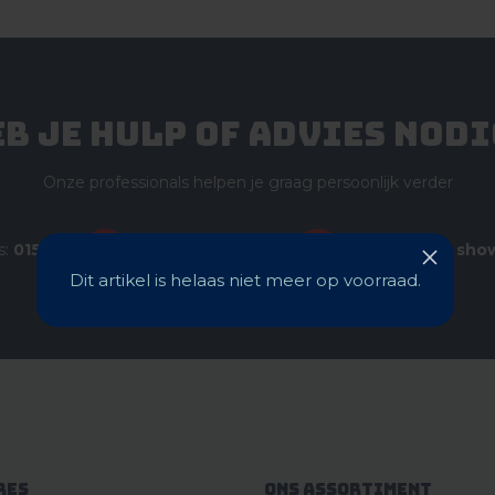
eb je hulp of advies nodi
Onze professionals helpen je graag persoonlijk verder
s:
015 - 361 38 77
Mail ons:
info@kpsdelft.nl
Bezoek onze
sho
Dit artikel is helaas niet meer op voorraad.
res
Ons assortiment