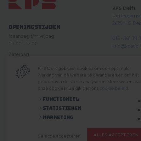
KPS Delft
Rotterdams
2629 HG Del
Openingstijden
Maandag t/m vrijdag
015 - 361 38 
07:00
-
17:00
info@kpsdelft
Zaterdag
KPS Drecht
08:30
-
12:30
KPS Delft gebruikt cookies om een optimale
Ketelweg 10
Zondag en feestdagen
werking van de website te garanderen en om het
3356 LE Pap
gesloten
gebruik van de site te analyseren. Meer weten ove
onze cookies? Bekijk dan ons
cookie beleid
.
078 – 615 12
Functioneel
info@kpsdre
Statistieken
Volg ons 
Marketing
ALLES ACCEPTEREN
Selectie accepteren