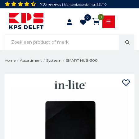
758 reviews
| klantenbeoordeling: 9.3 / 10
0
0
SMART HUB-300
Home
/
Assortiment
/
Systeem
/