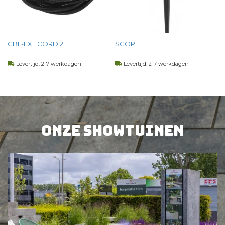
CBL-EXT CORD 2
SCOPE
Levertijd: 2-7 werkdagen
Levertijd: 2-7 werkdagen
16,
00
125,
00
per st
per st
BEKIJK PRODUCT
BEKIJK PRODUCT
Onze showtuinen