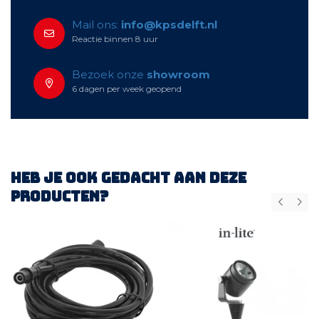
Mail ons:
info@kpsdelft.nl
Reactie binnen 8 uur
Bezoek onze
showroom
6 dagen per week geopend
Heb je ook gedacht aan deze
producten?