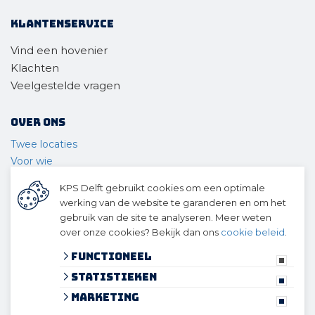
Klantenservice
Vind een hovenier
Klachten
Veelgestelde vragen
Over ons
Twee locaties
Voor wie
Ons materieel
KPS Delft gebruikt cookies om een optimale
Ons team
werking van de website te garanderen en om het
Geschiedenis
gebruik van de site te analyseren. Meer weten
over onze cookies? Bekijk dan ons
cookie beleid
.
© 2026 KPS Delft
algemene voorwaarden
Functioneel
privacy verklaring
Statistieken
cookies
Marketing