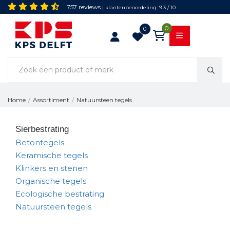
757 reviews
| klantenbeoordeling: 9.3 / 10
0
0
Natuursteen tegels
Home
/
Assortiment
/
Sierbestrating
Betontegels
Keramische tegels
Klinkers en stenen
Organische tegels
Ecologische bestrating
Natuursteen tegels