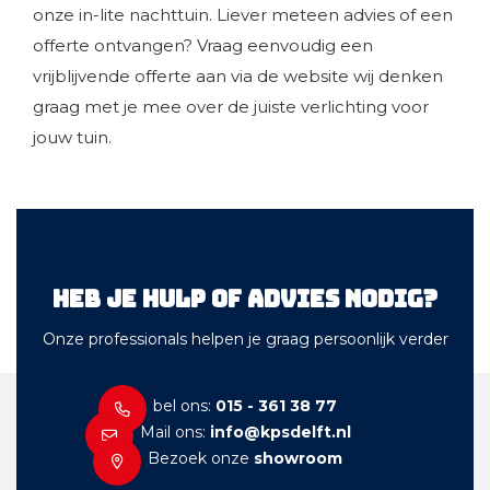
onze in-lite nachttuin. Liever meteen advies of een
offerte ontvangen? Vraag eenvoudig een
vrijblijvende offerte aan via de website wij denken
graag met je mee over de juiste verlichting voor
jouw tuin.
Heb je hulp of advies nodig?
Onze professionals helpen je graag persoonlijk verder
bel ons:
015 - 361 38 77
Mail ons:
info@kpsdelft.nl
Bezoek onze
showroom