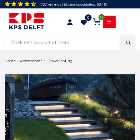
757 reviews
| klantenbeoordeling: 9.3 / 10
0
0
Lijnverlichting
Home
/
Assortiment
/