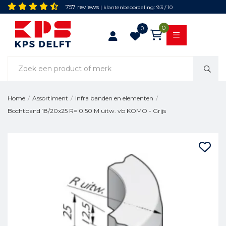
757 reviews
| klantenbeoordeling: 9.3 / 10
0
0
Home
/
Assortiment
/
Infra banden en elementen
/
Bochtband 18/20x25 R= 0.50 M uitw. vb KOMO - Grijs