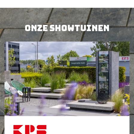
63,
50
14,
60
per st
per st
BEKIJK PRODUCT
BEKIJK PRODUCT
Onze showtuinen