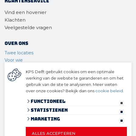
Klantenservice
Vind een hovenier
Klachten
Veelgestelde vragen
Over ons
Twee locaties
Voor wie
Ons materieel
KPS Delft gebruikt cookies om een optimale
Ons team
werking van de website te garanderen en om het
Geschiedenis
gebruik van de site te analyseren. Meer weten
over onze cookies? Bekijk dan ons
cookie beleid
.
© 2026 KPS Delft
algemene voorwaarden
Functioneel
privacy verklaring
Statistieken
cookies
Marketing
ALLES ACCEPTEREN