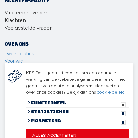
Klantenservice
Vind een hovenier
Klachten
Veelgestelde vragen
Over ons
Twee locaties
Voor wie
Ons materieel
KPS Delft gebruikt cookies om een optimale
Ons team
werking van de website te garanderen en om het
Geschiedenis
gebruik van de site te analyseren. Meer weten
over onze cookies? Bekijk dan ons
cookie beleid
.
© 2026 KPS Delft
algemene voorwaarden
Functioneel
privacy verklaring
Statistieken
cookies
Marketing
ALLES ACCEPTEREN