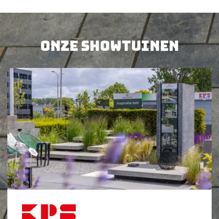
63,
50
14,
60
per st
per st
BEKIJK PRODUCT
BEKIJK PRODUCT
Onze showtuinen