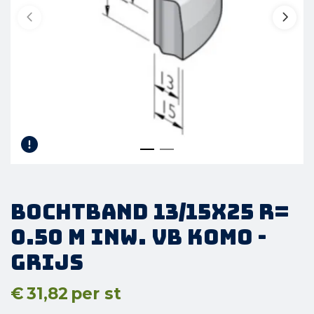
Bochtband 13/15x25 R=
0.50 M inw. vb KOMO -
Grijs
€
31,82
per st