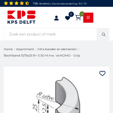
758 reviews
| klantenbeoordeling: 9.3 / 10
0
0
Home
/
Assortiment
/
Infra banden en elementen
/
Bochtband 13/15x25 R= 0.50 M inw. vb KOMO - Grijs