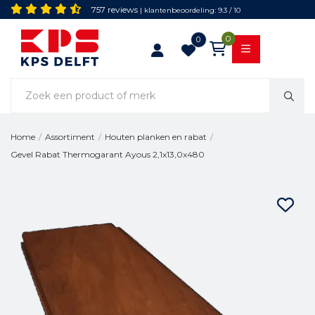
757 reviews
| klantenbeoordeling: 9.3 / 10
0
0
Home
/
Assortiment
/
Houten planken en rabat
/
Gevel Rabat Thermogarant Ayous 2,1x13,0x480