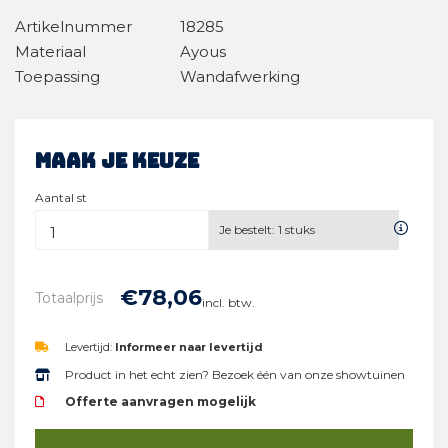
Artikelnummer
18285
Materiaal
Ayous
Toepassing
Wandafwerking
Maak je keuze
Aantal st
Je bestelt:
1
stuks
€
78,
06
Totaalprijs
incl. btw.
Levertijd:
Informeer naar levertijd
Product in het echt zien? Bezoek één van onze showtuinen
Offerte aanvragen mogelijk