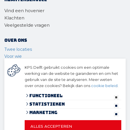
Vind een hovenier
Klachten
Veelgestelde vragen
Over ons
Twee locaties
Voor wie
Ons materieel
KPS Delft gebruikt cookies om een optimale
Ons team
werking van de website te garanderen en om het
Geschiedenis
gebruik van de site te analyseren. Meer weten
over onze cookies? Bekijk dan ons
cookie beleid
.
© 2026 KPS Delft
algemene voorwaarden
Functioneel
privacy verklaring
Statistieken
cookies
Marketing
ALLES ACCEPTEREN