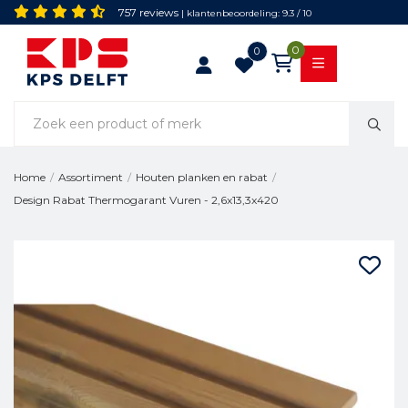
757 reviews
| klantenbeoordeling: 9.3 / 10
0
0
Home
/
Assortiment
/
Houten planken en rabat
/
Design Rabat Thermogarant Vuren - 2,6x13,3x420