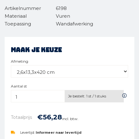
Artikelnummer
6198
Materiaal
Vuren
Toepassing
Wandafwerking
Maak je keuze
Afmeting
Aantal st
Je bestelt:
1
st /
1
stuks
€
56,
28
Totaalprijs
incl. btw.
Levertijd:
Informeer naar levertijd