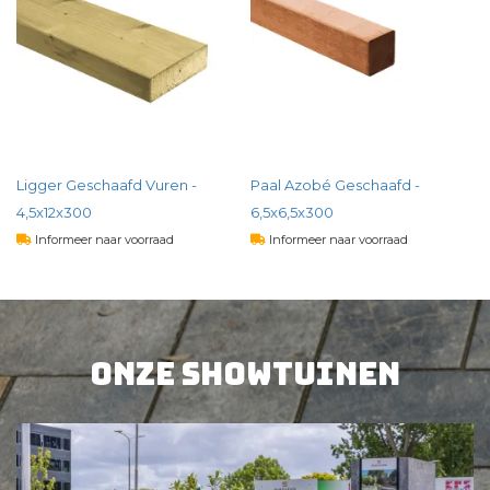
Ligger Geschaafd Vuren -
Paal Azobé Geschaafd -
4,5x12x300
6,5x6,5x300
Informeer naar voorraad
Informeer naar voorraad
23,
79
35,
48
per st
per st
Onze showtuinen
BEKIJK PRODUCT
BEKIJK PRODUCT