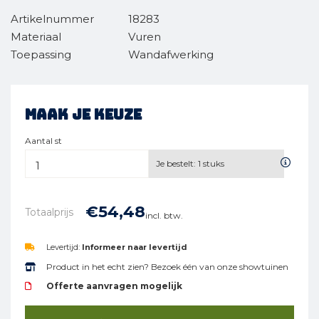
Artikelnummer
18283
Materiaal
Vuren
Toepassing
Wandafwerking
Maak je keuze
Aantal st
Je bestelt:
1
stuks
€
54,
48
Totaalprijs
incl. btw.
Levertijd:
Informeer naar levertijd
Product in het echt zien? Bezoek één van onze showtuinen
Offerte aanvragen mogelijk