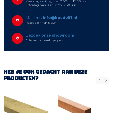
Maandag - vrijdag: van 7:00 tot 17:00 uur
Zaterdag: van 08:30 t/m 12:30 uur
Mail ons:
info@kpsdelft.nl
Reactie binnen 8 uur
Bezoek onze
showroom
6 dagen per week geopend
Heb je ook gedacht aan deze
producten?