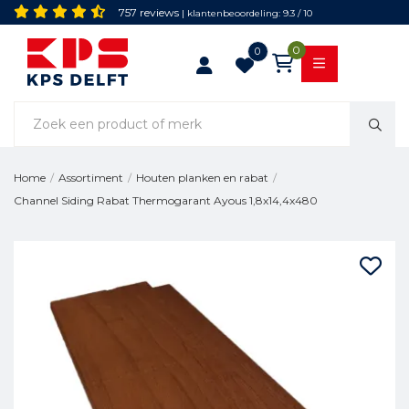
757 reviews
| klantenbeoordeling: 9.3 / 10
0
0
Home
/
Assortiment
/
Houten planken en rabat
/
Channel Siding Rabat Thermogarant Ayous 1,8x14,4x480