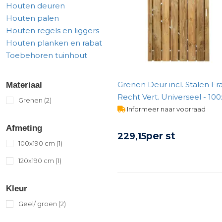
Houten deuren
Gereedschap
Houten palen
Terrasplanken
Houten regels en liggers
Tuinhout
Houten planken en rabat
Infra
Toebehoren tuinhout
Grenen Deur incl. Stalen F
Materiaal
Recht Vert. Universeel - 10
Grenen
(2)
Informeer naar voorraad
Afmeting
per st
229,
15
100x190 cm
(1)
120x190 cm
(1)
BEKIJK PRODUCT
Kleur
Geel/ groen
(2)