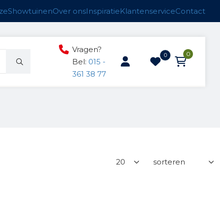
ze
Showtuinen
Over ons
Inspiratie
Klantenservice
Contact
Vragen?
0
0
Bel:
015 -
361 38 77
ucten
n
anken