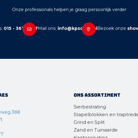
Onze professionals helpen je graag persoonlijk verder
s:
015 - 361 38 77
Mail ons:
info@kpsdelft.nl
Bezoek onze
sho
res
Ons assortiment
Sierbestrating
eweg 388
Stapelblokken en traptred
ft
Grind en Split
Zand en Tuinaarde
77
Kantopsluiting