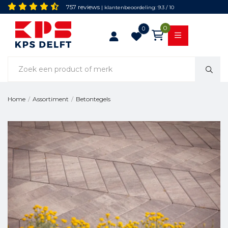
757 reviews
| klantenbeoordeling: 9.3 / 10
0
0
Betontegels
Home
/
Assortiment
/